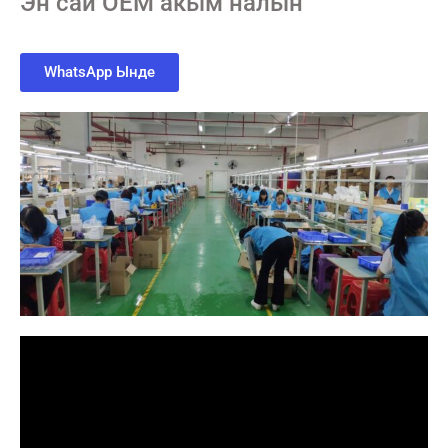
Эн сай OEM акым налын
WhatsApp Ынде