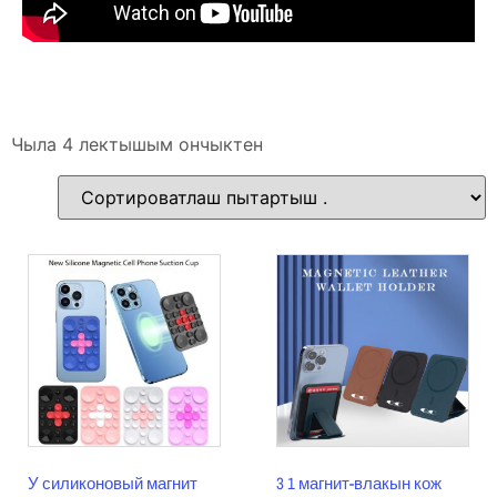
Чыла 4 лектышым ончыктен
У силиконовый магнит
3 1 магнит-влакын кож