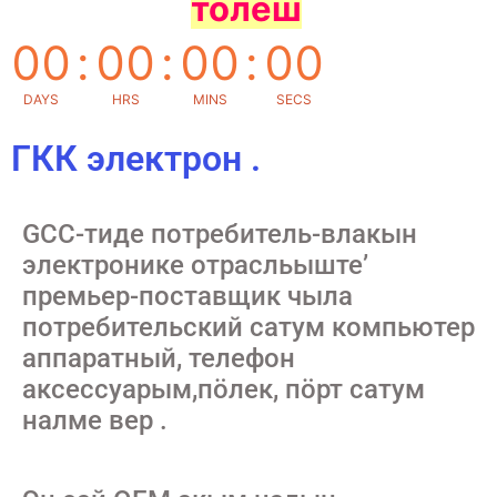
толеш
00
:
00
:
00
:
00
DAYS
HRS
MINS
SECS
ГКК электрон .
GCC-тиде потребитель-влакын
электронике отрасльыште’
премьер-поставщик чыла
потребительский сатум компьютер
аппаратный, телефон
аксессуарым,пӧлек, пӧрт сатум
налме вер .