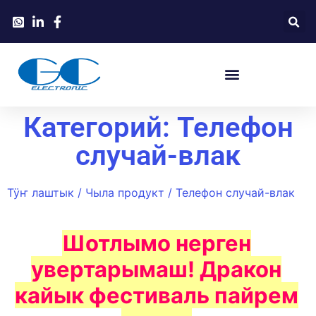
Категорий: Телефон
случай-влак
Тӱҥ лаштык
/
Чыла продукт
/ Телефон случай-влак
Шотлымо нерген
увертарымаш! Дракон
кайык фестиваль пайрем