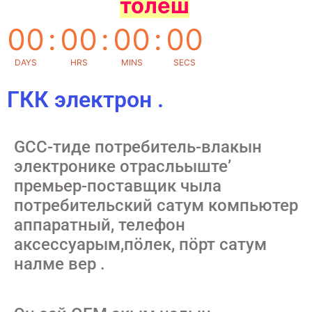
толеш
00
:
00
:
00
:
00
DAYS
HRS
MINS
SECS
ГКК электрон .
GCC-тиде потребитель-влакын
электронике отрасльыште’
премьер-поставщик чыла
потребительский сатум компьютер
аппаратный, телефон
аксессуарым,пӧлек, пӧрт сатум
налме вер .