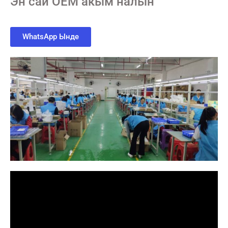
Эн сай OEM акым налын
WhatsApp Ынде