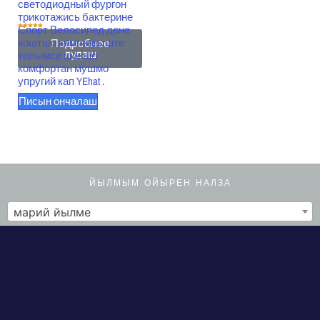
светодиодный фургон
трикотажись бактерине
Спорт Велосипед дене
Рейтинг
5,00
коштшо кемпингыште
Подробнее
гыч 5
лудаш
телымсе шокшо
комфортан мушмо
упругий кап YEhat .
Писын ончалаш
ЙЫЛМЫМ ОЙЫРЕН НАЛЗА
марий йылме