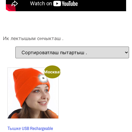
Ик лектышым ончыкташ .
Москва!
Тышке USB Rechargeable