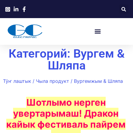
Категорий: Вургем &
Шляпа
Тӱҥ лаштык
/
Чыла продукт
/ Вургемжым & Шляпа
Шотлымо нерген
увертарымаш! Дракон
кайык фестиваль пайрем