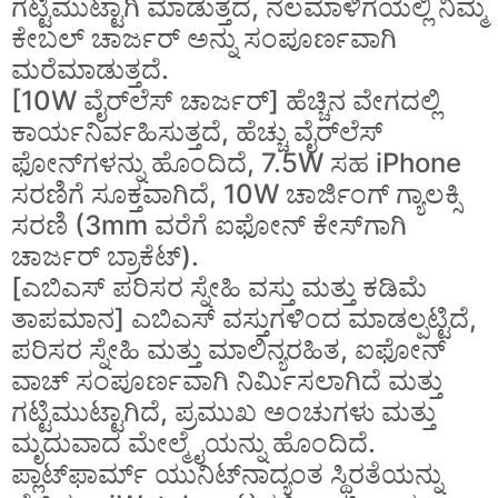
ಗಟ್ಟಿಮುಟ್ಟಾಗಿ ಮಾಡುತ್ತದೆ, ನೆಲಮಾಳಿಗೆಯಲ್ಲಿ ನಿಮ್ಮ
ಕೇಬಲ್ ಚಾರ್ಜರ್ ಅನ್ನು ಸಂಪೂರ್ಣವಾಗಿ
ಮರೆಮಾಡುತ್ತದೆ.
[10W ವೈರ್‌ಲೆಸ್ ಚಾರ್ಜರ್] ಹೆಚ್ಚಿನ ವೇಗದಲ್ಲಿ
ಕಾರ್ಯನಿರ್ವಹಿಸುತ್ತದೆ, ಹೆಚ್ಚು ವೈರ್‌ಲೆಸ್
ಫೋನ್‌ಗಳನ್ನು ಹೊಂದಿದೆ, 7.5W ಸಹ iPhone
ಸರಣಿಗೆ ಸೂಕ್ತವಾಗಿದೆ, 10W ಚಾರ್ಜಿಂಗ್ ಗ್ಯಾಲಕ್ಸಿ
ಸರಣಿ (3mm ವರೆಗೆ ಐಫೋನ್ ಕೇಸ್‌ಗಾಗಿ
ಚಾರ್ಜರ್ ಬ್ರಾಕೆಟ್).
[ಎಬಿಎಸ್ ಪರಿಸರ ಸ್ನೇಹಿ ವಸ್ತು ಮತ್ತು ಕಡಿಮೆ
ತಾಪಮಾನ] ಎಬಿಎಸ್ ವಸ್ತುಗಳಿಂದ ಮಾಡಲ್ಪಟ್ಟಿದೆ,
ಪರಿಸರ ಸ್ನೇಹಿ ಮತ್ತು ಮಾಲಿನ್ಯರಹಿತ, ಐಫೋನ್
ವಾಚ್ ಸಂಪೂರ್ಣವಾಗಿ ನಿರ್ಮಿಸಲಾಗಿದೆ ಮತ್ತು
ಗಟ್ಟಿಮುಟ್ಟಾಗಿದೆ, ಪ್ರಮುಖ ಅಂಚುಗಳು ಮತ್ತು
ಮೃದುವಾದ ಮೇಲ್ಮೈಯನ್ನು ಹೊಂದಿದೆ.
ಪ್ಲಾಟ್‌ಫಾರ್ಮ್ ಯುನಿಟ್‌ನಾದ್ಯಂತ ಸ್ಥಿರತೆಯನ್ನು