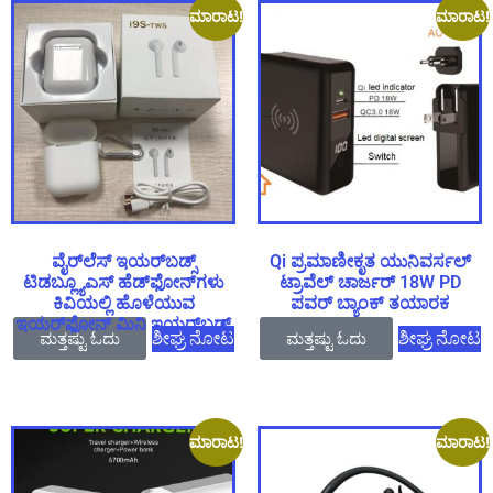
ಮಾರಾಟ!
ಮಾರಾಟ!
ವೈರ್‌ಲೆಸ್ ಇಯರ್‌ಬಡ್ಸ್
Qi ಪ್ರಮಾಣೀಕೃತ ಯುನಿವರ್ಸಲ್
ಟಿಡಬ್ಲ್ಯೂಎಸ್ ಹೆಡ್‌ಫೋನ್‌ಗಳು
ಟ್ರಾವೆಲ್ ಚಾರ್ಜರ್ 18W PD
ಕಿವಿಯಲ್ಲಿ ಹೊಳೆಯುವ
ಪವರ್ ಬ್ಯಾಂಕ್ ತಯಾರಕ
ಇಯರ್‌ಫೋನ್ ಮಿನಿ ಇಯರ್‌ಬಡ್ಸ್
ಮತ್ತಷ್ಟು ಓದು
ಶೀಘ್ರ ನೋಟ
ಮತ್ತಷ್ಟು ಓದು
ಶೀಘ್ರ ನೋಟ
ಮಾರಾಟ!
ಮಾರಾಟ!