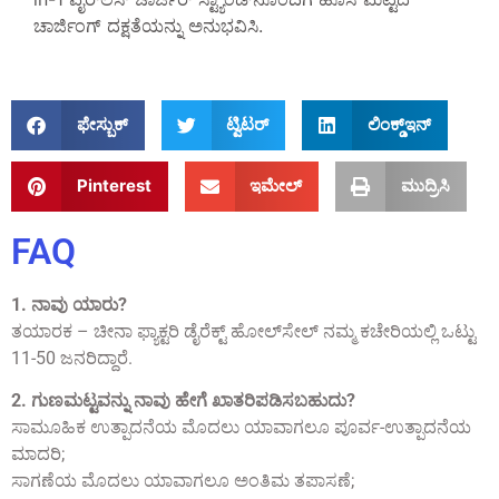
ಚಾರ್ಜಿಂಗ್ ದಕ್ಷತೆಯನ್ನು ಅನುಭವಿಸಿ.
ಫೇಸ್ಬುಕ್
ಟ್ವಿಟರ್
ಲಿಂಕ್ಡ್‌ಇನ್
Pinterest
ಇಮೇಲ್
ಮುದ್ರಿಸಿ
FAQ
1. ನಾವು ಯಾರು?
ತಯಾರಕ – ಚೀನಾ ಫ್ಯಾಕ್ಟರಿ ಡೈರೆಕ್ಟ್ ಹೋಲ್‌ಸೇಲ್ ನಮ್ಮ ಕಚೇರಿಯಲ್ಲಿ ಒಟ್ಟು
11-50 ಜನರಿದ್ದಾರೆ.
2. ಗುಣಮಟ್ಟವನ್ನು ನಾವು ಹೇಗೆ ಖಾತರಿಪಡಿಸಬಹುದು?
ಸಾಮೂಹಿಕ ಉತ್ಪಾದನೆಯ ಮೊದಲು ಯಾವಾಗಲೂ ಪೂರ್ವ-ಉತ್ಪಾದನೆಯ
ಮಾದರಿ;
ಸಾಗಣೆಯ ಮೊದಲು ಯಾವಾಗಲೂ ಅಂತಿಮ ತಪಾಸಣೆ;