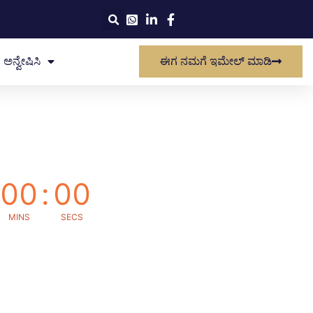
ಅನ್ವೇಷಿಸಿ
ಈಗ ನಮಗೆ ಇಮೇಲ್ ಮಾಡಿ
00
:
00
MINS
SECS