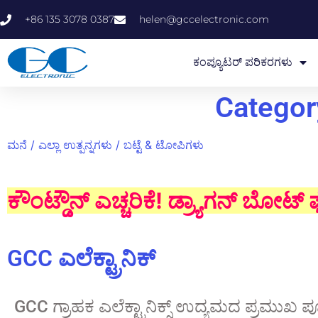
+86 135 3078 0387
helen@gccelectronic.com
ಕಂಪ್ಯೂಟರ್ ಪರಿಕರಗಳು
Categor
ಮನೆ
/
ಎಲ್ಲಾ ಉತ್ಪನ್ನಗಳು
/ ಬಟ್ಟೆ & ಟೋಪಿಗಳು
ಕೌಂಟ್ಡೌನ್ ಎಚ್ಚರಿಕೆ! ಡ್ರ್ಯಾಗನ್ ಬೋಟ್ ಫ
GCC ಎಲೆಕ್ಟ್ರಾನಿಕ್
GCC ಗ್ರಾಹಕ ಎಲೆಕ್ಟ್ರಾನಿಕ್ಸ್ ಉದ್ಯಮದ ಪ್ರಮುಖ ಪ