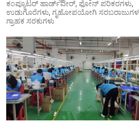
ಕಂಪ್ಯೂಟರ್ ಹಾರ್ಡ್‌ವೇರ್, ಫೋನ್ ಪರಿಕರಗಳು,
ಉಡುಗೊರೆಗಳು, ಗೃಹೋಪಯೋಗಿ ಸರಬರಾಜುಗಳ ಎ
ಗ್ರಾಹಕ ಸರಕುಗಳು