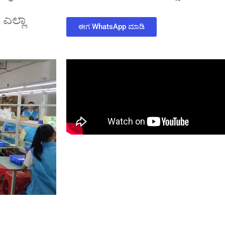
ಲ್ಲಾ
ಈಗ WhatsApp ಮಾಡಿ