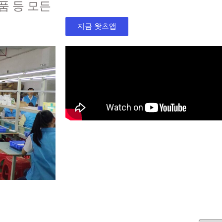
품 등 모든
지금 왓츠앱