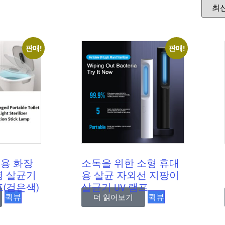
판매!
판매!
대용 화장
소독을 위한 소형 휴대
조명 살균기
용 살균 자외선 지팡이
프(검은색)
살균기 UV 램프
퀵뷰
퀵뷰
더 읽어보기