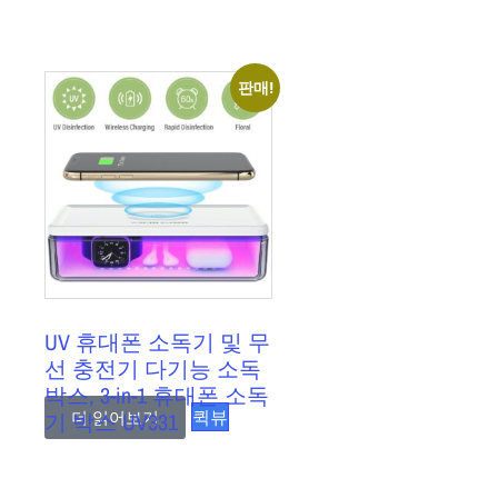
판매!
UV 휴대폰 소독기 및 무
선 충전기 다기능 소독
박스, 3-in-1 휴대폰 소독
퀵뷰
기 박스 UV331
더 읽어보기