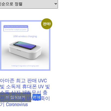
판매!
아마존 최고 판매 UVC
빛 소독제 휴대폰 UV 빛
소독 상자 15W 무선 ​​충
퀵뷰
전기 다기능 UV 빛 죽이
더 읽어보기
기 Coronovirus