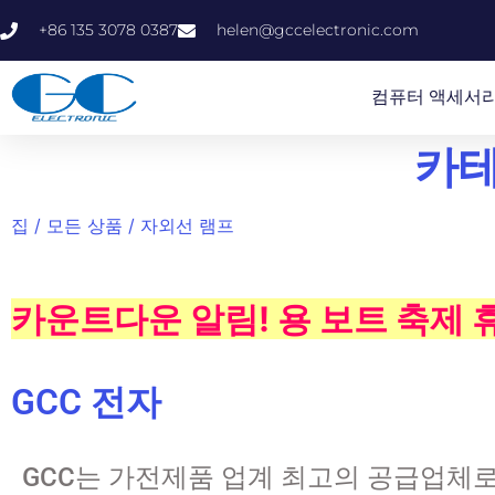
+86 135 3078 0387
helen@gccelectronic.com
컴퓨터 액세서
카테
집
/
모든 상품
/ 자외선 램프
카운트다운 알림! 용 보트 축제
GCC 전자
GCC는 가전제품 업계 최고의 공급업체