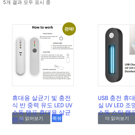
5개 결과 모두 표시 중
판매!
휴대용 살균기 빛 충전
USB 충전 휴
식 반 중력 유도 LED UV
실 UV LED 
소독 램프 휴대용 살균
소독 스틱 램
퀵뷰
램프
더 읽어보기
더 읽어보기